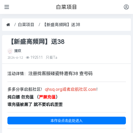
白菜项目
白菜项目
【新盛高频网】送38
【新盛高频网】送38
清欢
192511
只看Ta
2024-6-12
注册找客服碰瓷特邀有38 查号码
活动详情：
多多分享启航社区！
qhsq.org或者启航社区.com
！
纯白嫖 勿充值 （
严禁充值
）
谁充值被黑了 就不要叽叽歪歪
本作业点击此处进入