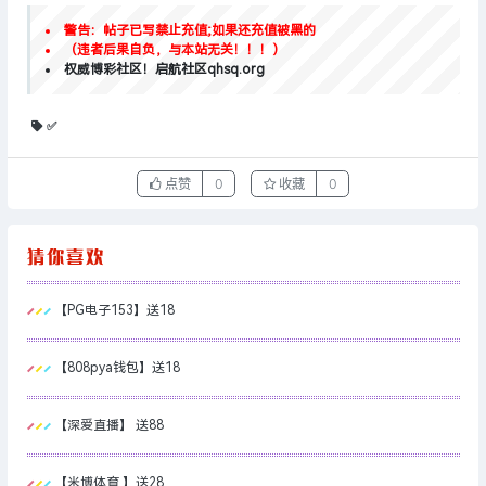
警告：帖子已写禁止充值;如果还充值被黑的
（违者后果自负，与本站无关！！！）
权威博彩社区！启航社区qhsq.org
✅
点赞
0
收藏
0
【PG电子153】送18
【808pya钱包】送18
【深爱直播】 送88
【米博体育 】送28