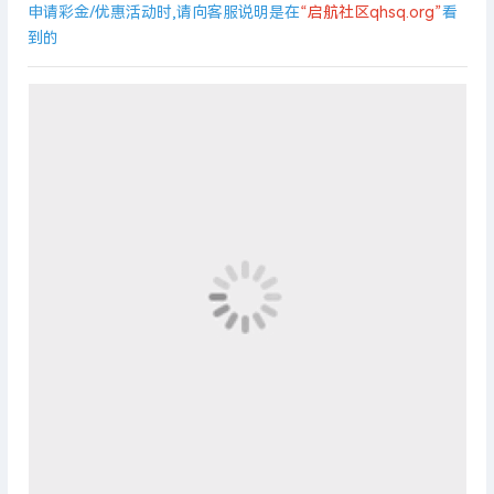
申请彩金/优惠活动时,请向客服说明是在
“启航社区qhsq.org”
看
到的