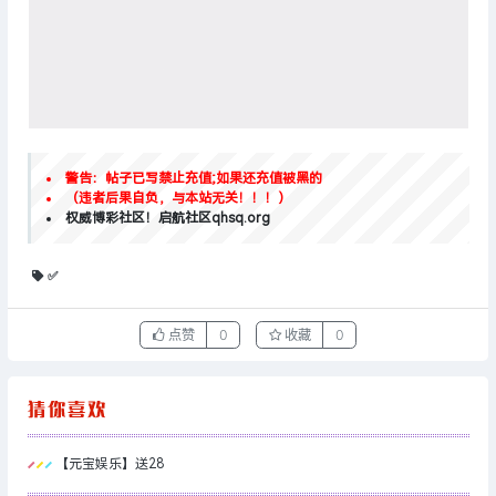
警告：帖子已写禁止充值;如果还充值被黑的
（违者后果自负，与本站无关！！！）
权威博彩社区！启航社区qhsq.org
✅
点赞
0
收藏
0
【元宝娱乐】送28